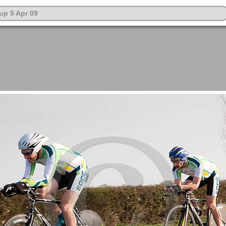
up 5 Apr 09